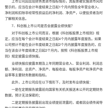
上市公司因出现财务类退市指标情形，其股票被实施退市风险
警示的，应当在会计年度结束之日起1个月内预告全年营业收入、
净利润和扣除非经常性损益后的净利润、净资产，以便投资者及时
了解相关信息。
7、科创板上市公司是否会披露业绩快报？
对于科创板上市公司而言，根据《科创板股票上市规则》规
定，应当在每个会计年度结束之日起4个月内披露年度报告。如果
公司预计不能在会计年度结束之日起2个月内披露年度报告的，应
当在该会计年度结束之日起2个月内，按照《科创板股票上市规
则》规定披露业绩快报。
业绩快报应披露本期及上年同期营业收入、营业利润、利润总
额、净利润、总资产、净资产、每股收益、每股净资产和净资产收
益率等主要财务数据和指标。
此外，上市公司应在以下情形下，及时发布业绩快报：
一是在定期报告披露前向国家有关机关报送未公开的定期财务
数据，预计无法保密的；
二是定期报告披露前出现业绩提前泄露的，或者因业绩传闻导