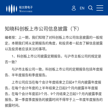
EN
知晓科创板上市公司信息披露（下）
编者按：上一期，我们知晓了对科创板上市公司信息披露的一般规
定，本期我们将从定期报告的角度，和投资者一起去了解信息披露
以及投资者应该关注的事项。
1、科创板上市公司披露定期报告，与沪市主板公司的规定是
否一致？
与沪市主板公司一致，科创板上市公司的定期报告包括年度报
告、半年度报告和季度报告。
上市公司应当在每个会计年度结束之日起4个月内披露年度报
告，在每个会计年度的上半年结束之日起2个月内披露半年度报
告，在每个会计年度前3个月、9个月结束之日起1个月内披露季度
报告。第一季度季度报告的披露时间不得早于上一年度年度报告的
披露时间。