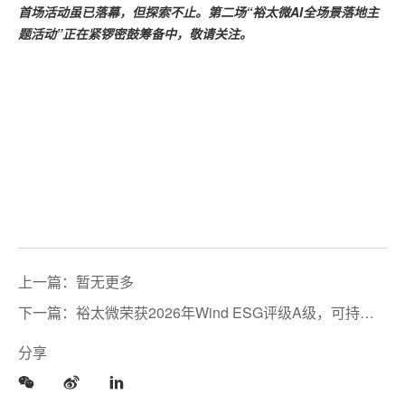
首场活动虽已落幕，但探索不止。第二场“裕太微AI全场景落地主
题活动”正在紧锣密鼓筹备中，敬请关注。
上一篇：暂无更多
下一篇：裕太微荣获2026年Wind ESG评级A级，可持续
发展实力跻身半导体行业前列
分享