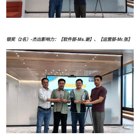
银奖（2名）-杰出影响力：【软件部-Ms.谢】、【运营部-Mr.张】