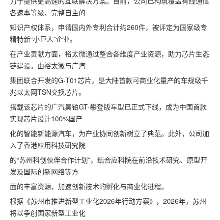
力于提供更高速的互联解决方案。目前，公司已构筑覆盖有线通信
各速率等级、完整自主的
知识产权体系，申请国内外专利合计约260件，被评定为国家级专
精特新“小巨人”企业。
在产业贡献方面，裕太微通过整合各维度产业资源，助力芯片生态
链建设。由裕太微与广汽
集团联合开发的G-T01芯片，是大陆首款可商业化量产的车规级千
兆以太网TSN交换芯片。
搭载该芯片的广汽昊铂GT-攀登版车型已正式下线，成为中国首款
实现芯片设计100%国产
化的智能新能源汽车，为产业协同创新树立了典范。此外，公司加
入了香港应用科技研究院
的“苏州科创伙伴合作计划”，结合应科院在前沿技术研究、原型开
发及国际创新网络等方
面的丰富资源，加速创新技术的孵化与商业化进程。
根据《苏州市推进新型工业化2026年行动方案》，2026年，苏州
将以争创国家新型工业化