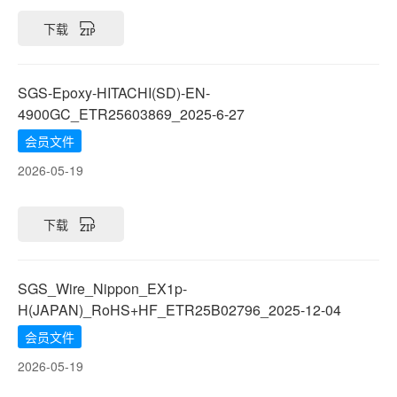
下载
SGS-Epoxy-HITACHI(SD)-EN-
4900GC_ETR25603869_2025-6-27
会员文件
2026-05-19
下载
SGS_Wire_Nippon_EX1p-
H(JAPAN)_RoHS+HF_ETR25B02796_2025-12-04
会员文件
2026-05-19