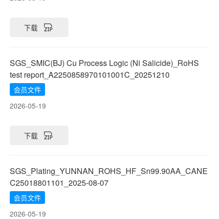
下载
SGS_SMIC(BJ) Cu Process Logic (Ni Salicide)_RoHS
test report_A2250858970101001C_20251210
会员文件
2026-05-19
下载
SGS_Plating_YUNNAN_ROHS_HF_Sn99.90AA_CANE
C25018801101_2025-08-07
会员文件
2026-05-19